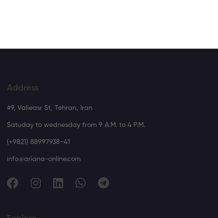
Address
#9, Valieasr St, Tehran, Iran
Satuday to wednesday from 9 A.M. to 4 P.M.
(+9821) 88997938~41
info@ariana-online.com