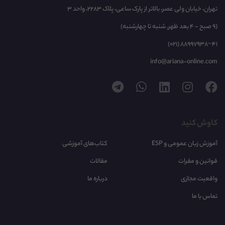
تهران، خیابان ولی عصر، بالاتر از پارک ساعی، پلاک 2283، واحد 3
(9 صبح - 4 بعد ظهر, شنبه تا چهارشنبه)
(021) 88997938~41
info@ariana-online.com
کاوش کنید
آموزش زبان عمومی و ESP
کتاب‌های آموزشی
قوانین و مقرات
مقالات
واقعیت مجازی
درباره ما
تماس با ما