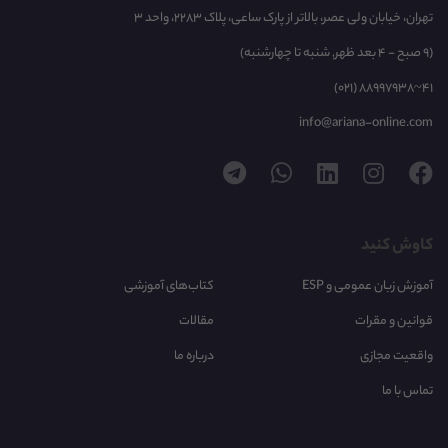
تهران، خیابان ولی عصر، بالاتر از پارک ساعی، پلاک 2283، واحد 3
(9 صبح - 4 بعد ظهر, شنبه تا چهارشنبه)
(021) 88997938~41
info@ariana-online.com
کاوش کنید
آموزش زبان عمومی و ESP
کتاب‌های آموزشی
قوانین و مقرات
مقالات
واقعیت مجازی
درباره ما
تماس با ما