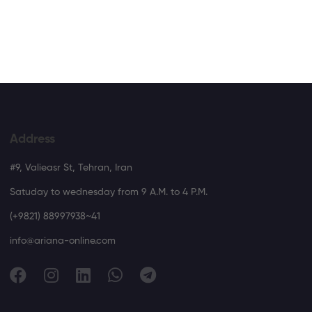
Address
#9, Valieasr St, Tehran, Iran
Satuday to wednesday from 9 A.M. to 4 P.M.
(+9821) 88997938~41
info@ariana-online.com