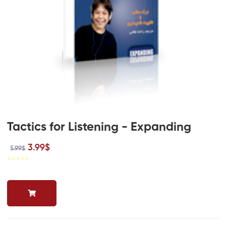
Tactics for Listening - Expanding
3.99$
5.99$
☆
☆
☆
☆
☆