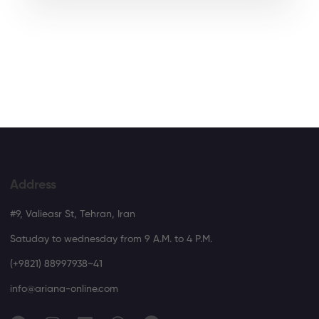
Address
#9, Valieasr St, Tehran, Iran
Satuday to wednesday from 9 A.M. to 4 P.M.
(+9821) 88997938~41
info@ariana-online.com