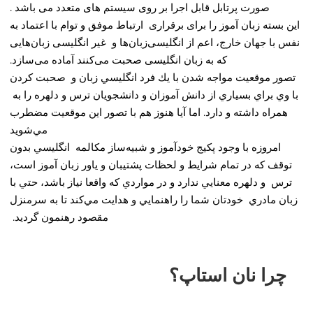
صورت پرتابل قابل اجرا بر روی سیستم های متعدد می باشد .
اين بسته زبان آموز را برای برقراری ارتباط موفق و توام با اعتماد به
نفس با جهان خارج، اعم از انگلیسی‌زبان‌ها و غیر انگلیسی زبان‌هایی
که به زبان انگلیسی صحبت می‌کنند آماده می‌سازد.
تصور موقعيت مواجه شدن با يك فرد انگليسي زبان و صحبت كردن
با وي براي بسياري از دانش آموزان و دانشجويان ترس و دلهره را به
همراه داشته و دارد. اما آيا هنوز هم با تصور اين موقعيت مضطرب
مي‌شويد
امروزه با وجود پكيج خودآموز و شبيه‌ساز مكالمه انگليسي بدون
توقف كه در تمام شرايط و لحظات پشتيبان و ياور زبان آموز است،
ترس و دلهره معنايي ندارد و در مواردي كه واقعا نياز باشد، حتي با
زبان مادري خودتان شما را راهنمايي و هدايت مي‌كند تا به سرمنزل
مقصود رهنمون گرديد.
چرا نان استاپ؟