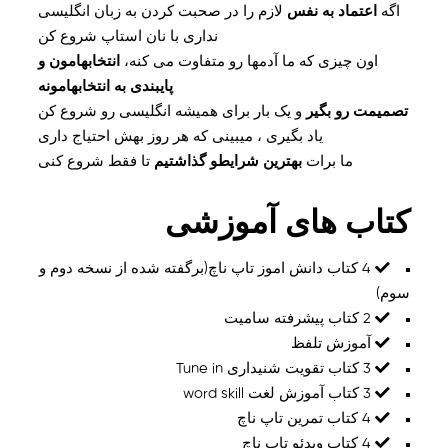
اگه
اعتماد به نفس
لازم را در صحبت کردن به زبان انگلیسی
نداری با نان استاپ شروع کن
اون چیزی که ما آدمها رو متفاوت می کنه،
انتخابهامون و
پایبندی به انتخابهامونه
تصمیمت رو بگیر
و یک بار برای همیشه انگلیسی رو شروع کن
یاد بگیری ، میبینی که هر روز بهش احتیاج داری
ما برات
بهترین شرایطو گذاشتیم
تا فقط شروع کنی
کتاب های آموزشی
4 کتاب دانش اموز تاپ ناچ(برگفته شده از نسخه دوم و
سوم)
2 کتاب پیشرفته سامیت
آموزش تلفظ
3 کتاب تقویت شنیداری Tune in
3 کتاب آموزش لغت word skill
4 کتاب تمرین تاپ ناچ
4 کتاب ویدئو تاپ ناچ