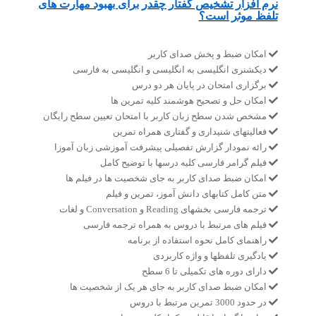
نرم افزار تشخیص گفتار چقدر برای بهبود مهارت های
تلفظ موثر است؟
امکان ضبط و پخش صدای کاربر
دیکشنری انگلیسی به انگلیسی و انگلیسی به فارسی
برگزاری امتحان در پایان هر دو درس
امکان حل و تصحیح هوشمند کلیه تمرین ها
مشخص شدن سطح زبان کاربر با امتحان تعیین سطح رایگان
فعالیتهای شنیداری و گفتاری همراه تمرین
رائه نمودار گزارش تفصیلی پیشرفت آموزشی زبان آموزا
فیلم گرامر فارسی کلیه درسها با توضیح کامل
امکان ضبط صدای کاربر به جای شخصیت ها در فیلم ها
متن کامل کتابهای دانش آموز، تمرین و فیلم
ترجمه فارسی بخشهای Reading و Conversation و لغات
فیلم های مرتبط با دروس به همراه ترجمه فارسی
راهنمای کامل نحوه استفاده از برنامه
یادگیری تلفظها و واژه کاربردی
دارای دوره های تکمیلی تا 6 سطح
امکان ضبط صدای کاربر به جای هر یک از شخصیت ها
در حدود 3000 تمرین مرتبط با دروس