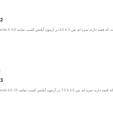
 2
ن
 3