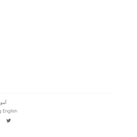
S
آمو
g English