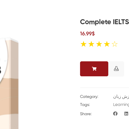
Complete IELT
16.99$
☆
☆
☆
☆
☆
زش زبان
Category:
Learnin
Tags:
Share: