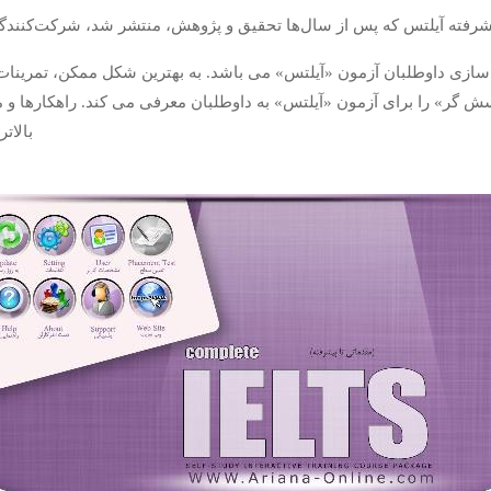
زی داوطلبان آزمون «آیلتس» می باشد‏.‏ به بهترین شکل ممکن، تمرینات ک
سش گر» را برای آزمون «آیلتس» به داوطلبان معرفی می کند‏.‏ راهکارها
بالات