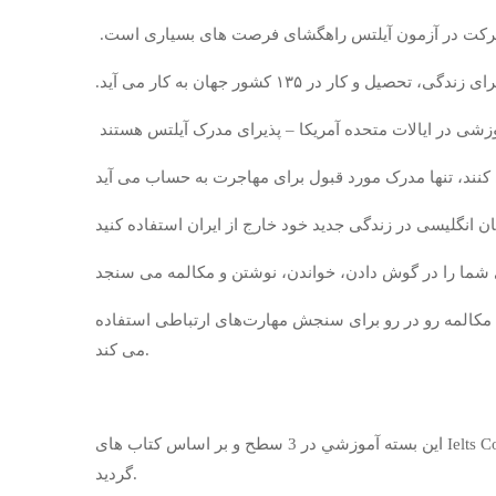
.شرکت در آزمون آیلتس راهگشای فرصت های بسیاری است.
 تحصیل و کار در ۱۳۵ کشور جهان به کار می آید.
کالمه رو در رو برای سنجش مهارت‌های ارتباطی استفاده
می کند.
اين بسته آموزشي در 3 سطح و بر اساس کتاب های Ielts Complete براي كاربران فارسي زبان طراحی شد كه از نرم‌افزاري هوشمند و كاملا ايراني براي شبيه سازي مكالمه با كامپيوتر بهره‌مند
گرديد.