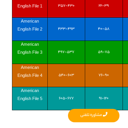
357-430
22-39
English File 1
American
433-493
40-58
English File 2
American
497-537
59-75
English File 3
American
540-603
76-90
English File 4
American
605-677
91-120
English File 5
مشاوره تلفنی