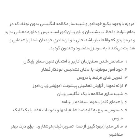
امروزه با وجود پكيج خودآموز و شبيه‌ساز مكالمه انگليسي بدون توقف كه در
تمام شرايط و لحظات پشتيبان و ياور زبان آموز است، ترس و دلهره معنايي ندارد
و در مواردي كه واقعا نياز باشد، حتي با زبان مادري خودتان شما را راهنمايي و
هدايت مي‌كند تا به سرمنزل مقصود رهنمون گرديد.
مشخص شدن سطح زبان کاربر با امتحان تعین سطح رایگان
خود آموز دوطرفه با امکان تشخیص خودکار گفتار
تمرین های مرتبط با دروس
ارائه نمودار گزارش تفضیلی پیشرفت آموزشی زبان آموز
شبیه سازی مکالمه با یک انگلیسی زبان
راهنمای کامل نحوه استفاده از برنامه
دسترسی سریع به کلیه صداها، فیلمها و تمرینات فقط با یک کلیک
ماوس
مالتی مدیا (بهره گیری از صدا، تصویر، فیلم،نوشتار و... برای درک بهتر
مفاهیم