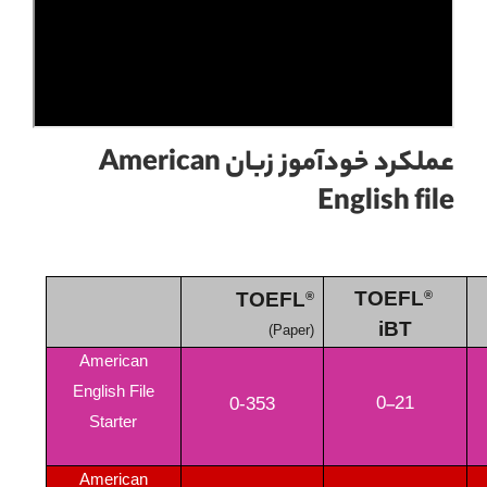
عملکرد خودآموز زبان American
English file
TOEFL
TOEFL
®
®
iBT
(Paper)
American
English File
0
–
21
0-353
Starter
American