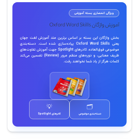
ویژگی انحصاری بسته آموزشی
آموزش واژگان Oxford Word Skills
بخش واژگان این بسته بر اساس برترین متد آموزش لغت جهان
یعنی Oxford Word Skills پیاده‌سازی شده است. دسته‌بندی
موضوعی فوق‌العاده، کادرهای Spotlight جهت آموزش تفاوت‌های
ظریف معنایی، و دوره‌های منظم مرور (Review) تضمین می‌کند
کلمات هرگز از یاد شما نخواهند رفت.
💡
🗂️
دسته‌بندی موضوعی
کادرهای Spotlight