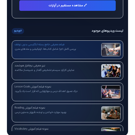
🔗 مشاهده مستقیم در آپارات
لیست ویدیوهای موجود
۶ ویدیو
فیلم معرفی جامع بسته انگلیسی بدون توقف
بررسی کامل اجزا شامل کتاب‌ها، اپلیکیشن و متدهای مدرن.
▶
تیزر معرفی نرم‌افزار هوشمند
نمایش کارکرد سیستم تشخیص گفتار و شبیه‌ساز مکالمه.
▶
نمونه فیلم آموزش Lesson Goals
درک عمیق اهداف درس و مهارتهایی که قرار است یاد بگیرید.
▶
نمونه فیلم آموزش Reading
بهبود مهارت خواندن و توجه دقیق‌تر به متون درس.
▶
نمونه فیلم آموزش Vocabulary
یادگیری کلمات جدید و درک بهتر معانی و واژگان.