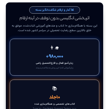
📊 آمار و ارقام شگفت‌انگیز بسته
اثربخشی انگلیسی بدون توقف در آینه ارقام
این بسته با همگام‌سازی ۱۰ کتاب و متدهای آموزشی اثبات‌شده، موفق به
خلق بالاترین سطح رضایت تحصیلی در سراسر کشور شده است.
👨‍🎓
+
۹۸۰,۰۰۰
زبان‌آموز فعال و فارغ‌التحصیل راضی
زبان‌آموزانی که با این روش به مکالمه رسیدند
📚
۱۰
جلد
کتاب‌های تخصصی و همگام‌سازی شده
شامل Top Notch، Summit، Tactics و Tune In