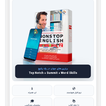
برترین‌های جهان در یک پکیج
Top Notch + Summit + Word Skills
📱
💿
نرم‌افزار هوشمند
اپ همراه
🎓
📚
۱۰ جلد کتاب
پشتیبانی وی‌آی‌پی