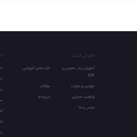
کاوش کنید
اط
آموزش زبان عمومی و
کتاب‌های آموزشی
دا
ESP
خر
قوانین و مقرات
مقالات
در
واقعیت مجازی
درباره ما
سا
تماس با ما
آم
آم
پش