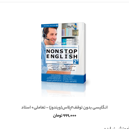
انگلیسی بدون توقف2پلاس(ویندوز) - تعاملی+ استاد
999,000 تومان