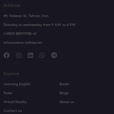
Address
#9, Valieasr St, Tehran, Iran
Satuday to wednesday from 9 A.M. to 4 P.M.
(+9821) 88997938~41
info@ariana-online.com
Explore
Learning English
Books
Rules
Blogs
Virtual Reality
About us
Contact us