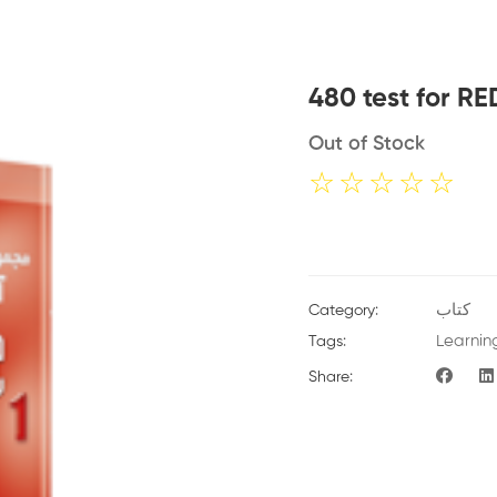
480 test for RE
Out of Stock
☆
☆
☆
☆
☆
کتاب
Category:
Learnin
Tags:
Share: