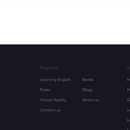
Explore
I
Learning English
Books
I
Rules
Blogs
P
Virtual Reality
About us
G
Contact us
L
L