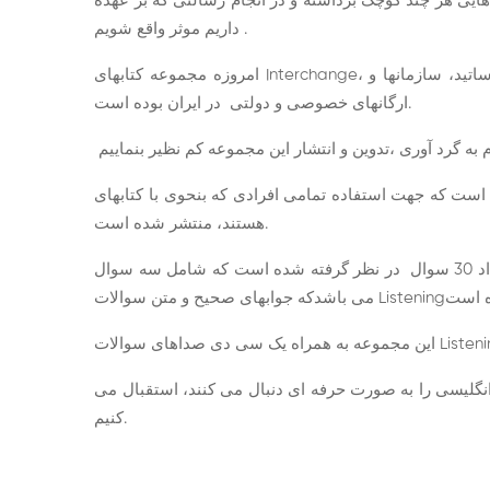
 هایی هر چند کوچک برداشته و در انجام رسالتی که بر عهده
داریم موثر واقع شویم .
امروزه مجموعه کتابهای Interchange، بعنوان مجموعه ای جذاب و معتبر ، از پر مخاطب ترین مجموعه های آموزشی زبان انگلیسی، همواره مورد توجه زبان آموزان، اساتید، سازمانها و
ارگانهای خصوصی و دولتی در ایران بوده است.
می افرادی که بنحوی با کتابهای Interchange نسخه سوم در ارتباط
هستند، منتشر شده است.
در این مجموعه برای هریک از 16 درس تعداد 30 سوال در نظر گرفته شده است که شامل سه سوال Listening، هشت سوال Vocabulary ، شانزده سوالGrammar و سه سوال Reading
 انگلیسی را به صورت حرفه ای دنبال می کنند، استقبال می
کنیم.