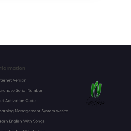
nformation
nternet Version
urchase Serial Number
et Activation Code
earning Management System wesite
earn English With Songs