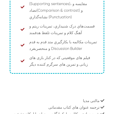
(Supporting sentences)، مقايسه و
تضاد(Comparison & contrast) و
نشانه‌گذاري (Punctuation)
قسمت‌هاي درک شنيداري، تمرينات ريتم و
آهنگ کلام و تمرينات تلفظ هدفمند
تمرينات مکالمه با بکارگيري متد قدم به قدم
و منحصر‌بفرد Discussion Builder
فیلم های موقعیتی كه در كنار بازی های
زبانی و تمرین های سرگرم کننده دیگر
مالتی مدیا
ترجمه عنوان های کتاب مقدماتی